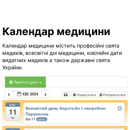
Календар медицини
Календар медицини містить професійні свята
медиків, всесвітні дні медицини, ювілейні дати
видатних медиків а також державні свята
України.
Пам'ятні дати
КВІ 2024
Згорнути все
Розгорнути все
КВІ
Всесвітній день боротьби з хворобою
11
Паркінсона
Чт
Кві 11
день