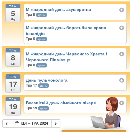
ТРА
Міжнародний день акушерства
5
Тра 5
день
Нд
Міжнародний день боротьби за права
інвалідів
Тра 5
день
ТРА
Міжнародний день Червоного Хреста і
8
Червоного Півмісяця
Ср
Тра 8
день
ТРА
День пульмонолога
17
Тра 17
день
Пт
ТРА
Всесвітній день сімейного лікаря
19
Тра 19
день
Нд
КВІ – ТРА 2024