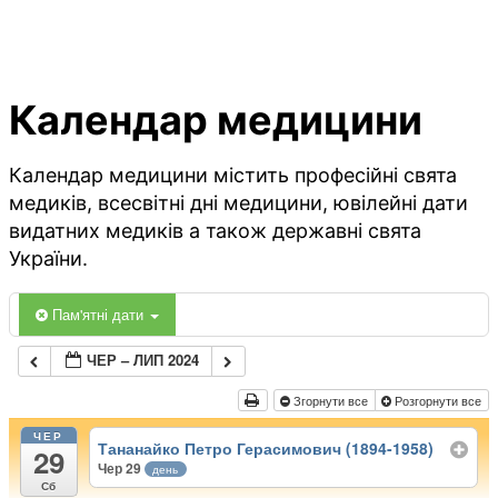
Календар медицини
Календар медицини містить професійні свята
медиків, всесвітні дні медицини, ювілейні дати
видатних медиків а також державні свята
України.
Пам'ятні дати
ЧЕР – ЛИП 2024
Згорнути все
Розгорнути все
ЧЕР
Тананайко Петро Герасимович (1894-1958)
29
Чер 29
день
Сб