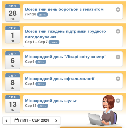
ЛИП
Всесвітній день боротьби з гепатитом
28
Лип 28
день
Нд
СЕР
Всесвітній тиждень підтримки грудного
1
вигодовування
Чт
Сер 1 – Сер 7
день
СЕР
Міжнародний день “Лікарі світу за мир”
6
Сер 6
день
Вт
СЕР
Міжнародний день офтальмології
8
Сер 8
день
Чт
СЕР
Міжнародний день шульг
13
Сер 13
день
Вт
ЛИП – СЕР 2024