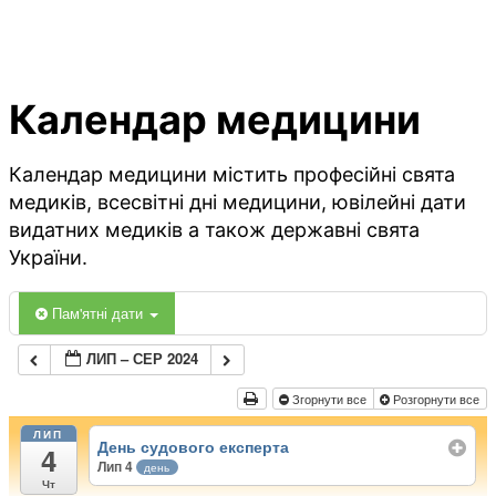
Календар медицини
Календар медицини містить професійні свята
медиків, всесвітні дні медицини, ювілейні дати
видатних медиків а також державні свята
України.
Пам'ятні дати
ЛИП – СЕР 2024
Згорнути все
Розгорнути все
ЛИП
День судового експерта
4
Лип 4
день
Чт