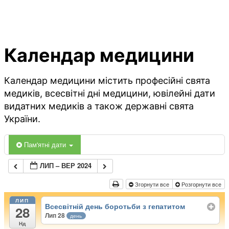
Календар медицини
Календар медицини містить професійні свята
медиків, всесвітні дні медицини, ювілейні дати
видатних медиків а також державні свята
України.
Пам'ятні дати
ЛИП – ВЕР 2024
Згорнути все
Розгорнути все
ЛИП
Всесвітній день боротьби з гепатитом
28
Лип 28
день
Нд