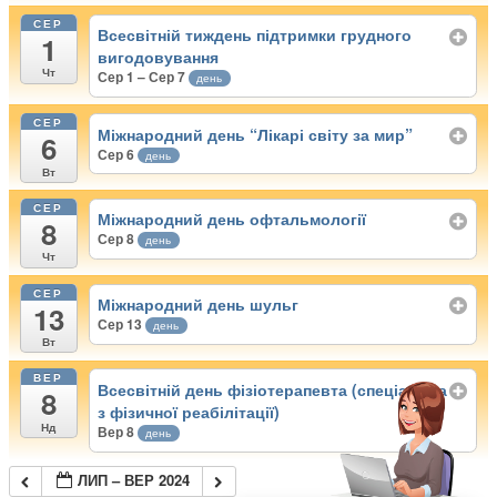
СЕР
Всесвітній тиждень підтримки грудного
1
вигодовування
Чт
Сер 1 – Сер 7
день
СЕР
Міжнародний день “Лікарі світу за мир”
6
Сер 6
день
Вт
СЕР
Міжнародний день офтальмології
8
Сер 8
день
Чт
СЕР
Міжнародний день шульг
13
Сер 13
день
Вт
ВЕР
Всесвітній день фізіотерапевта (спеціаліста
8
з фізичної реабілітації)
Нд
Вер 8
день
ЛИП – ВЕР 2024