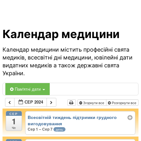
Календар медицини
Календар медицини містить професійні свята
медиків, всесвітні дні медицини, ювілейні дати
видатних медиків а також державні свята
України.
Пам'ятні дати
СЕР 2024
Згорнути все
Розгорнути все
СЕР
Всесвітній тиждень підтримки грудного
1
вигодовування
Чт
Сер 1 – Сер 7
день