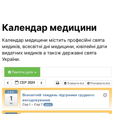
Календар медицини
Календар медицини містить професійні свята
медиків, всесвітні дні медицини, ювілейні дати
видатних медиків а також державні свята
України.
Пам'ятні дати
СЕР 2024
Згорнути все
Розгорнути все
СЕР
Всесвітній тиждень підтримки грудного
1
вигодовування
Чт
Сер 1 – Сер 7
день