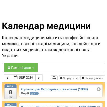
Календар медицини
Календар медицини містить професійні свята
медиків, всесвітні дні медицини, ювілейні дати
видатних медиків а також державні свята
України.
Пам'ятні дати
ВЕР 2024
Згорнути все
Розгорнути все
ВЕР
Лупальцов Володимир Іванович (1939)
8
Вер 8
день
Нд
ВЕР