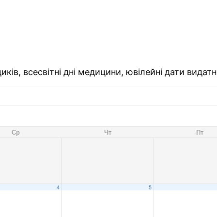
ків, всесвітні дні медицини, ювілейні дати видатн
Ср
Чт
Пт
4
5