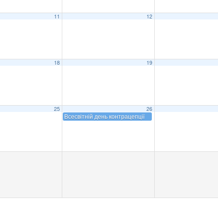
11
12
18
19
25
26
Всесвітній день контрацепції