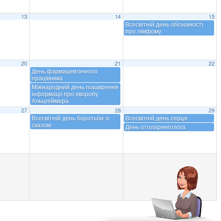
13
14
15
Всесвітній день обізнаності
про лімфому
20
21
22
День фармацевтичного
працівника
Міжнародний день поширення
інформації про хворобу
Альцгеймера
27
28
29
Всесвітній день боротьби зі
Всесвітній день серця
сказом
День отоларинголога