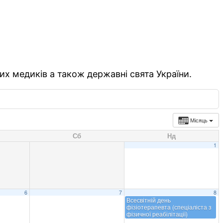
их медиків а також державні свята України.
Місяць
Сб
Нд
1
6
7
8
Всесвітній день
фізіотерапевта (спеціаліста з
фізичної реабілітації)