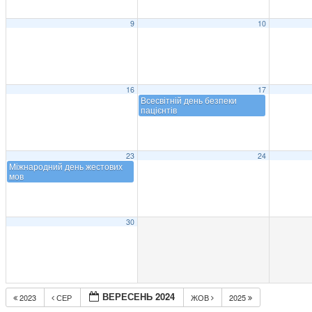
9
10
16
17
Всесвітній день безпеки
пацієнтів
23
24
Міжнародний день жестових
мов
30
ВЕРЕСЕНЬ 2024
2023
СЕР
ЖОВ
2025