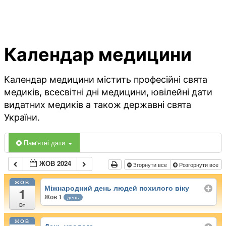
Календар медицини
Календар медицини містить професійні свята
медиків, всесвітні дні медицини, ювілейні дати
видатних медиків а також державні свята
України.
Пам'ятні дати
ЖОВ 2024
Згорнути все
Розгорнути все
ЖОВ
Міжнародний день людей похилого віку
1
Жов 1
день
Вт
ЖОВ