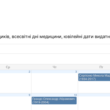
ків, всесвітні дні медицини, ювілейні дати видатн
Ср
Чт
Пт
2
3
Сергієнко Микола Ма
(1934-2017)
9
10
Грандо Олександр Абрамович
(1919-2004)