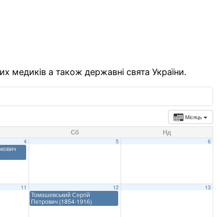
их медиків а також державні свята України.
Місяць
Сб
Нд
4
5
6
ркович
11
12
13
Томашевський Сергій
Петрович (1854-1916)