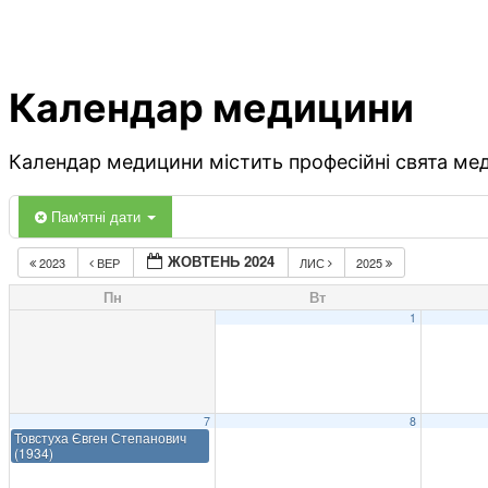
Календар медицини
Календар медицини містить професійні свята меди
Пам'ятні дати
ЖОВТЕНЬ 2024
2023
ВЕР
ЛИС
2025
Пн
Вт
1
7
8
Товстуха Євген Степанович
(1934)