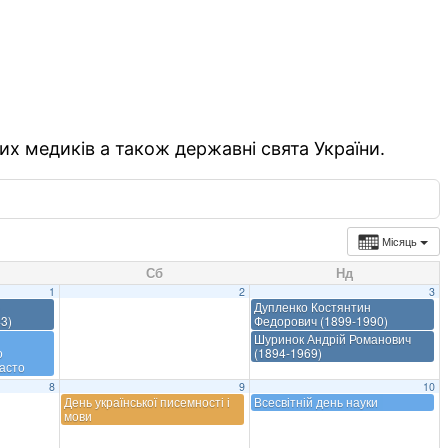
их медиків а також державні свята України.
Місяць
Сб
Нд
1
2
3
Дупленко Костянтин
3)
Федорович (1899-1990)
Шуринок Андрій Романович
о
(1894-1969)
асто
8
9
10
День української писемності і
Всесвітній день науки
мови