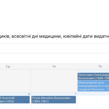
ків, всесвітні дні медицини, ювілейні дати видатн
Ср
Чт
Пт
Леонтович Олександр
Васильович (1869-194
Міжнародний день
поінформованості пр
синдром Леннокса – Г
6
7
й Анатолій
Птуха Михайло Васильович
вич (1924)
(1884-1961)