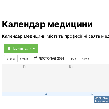
Календар медицини
Календар медицини містить професійні свята меди
Пам'ятні дати
ЛИСТОПАД 2024
2023
ЖОВ
ГРУ
2025
Пн
Вт
4
5
Зелінськи
Миколайо