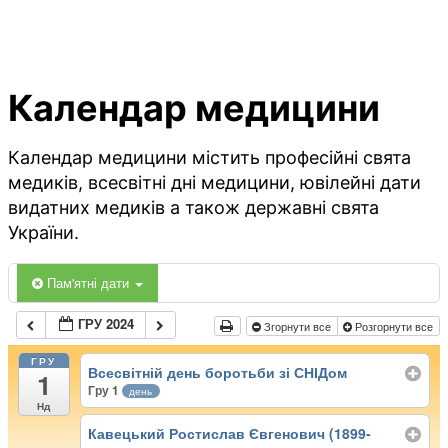
Календар медицини
Календар медицини містить професійні свята
медиків, всесвітні дні медицини, ювілейні дати
видатних медиків а також державні свята
України.
Пам'ятні дати
ГРУ 2024
Згорнути все
Розгорнути все
ГРУ
Всесвітній день боротьби зі СНІДом
1
Гру 1
день
Нд
Кавецький Ростислав Євгенович (1899-