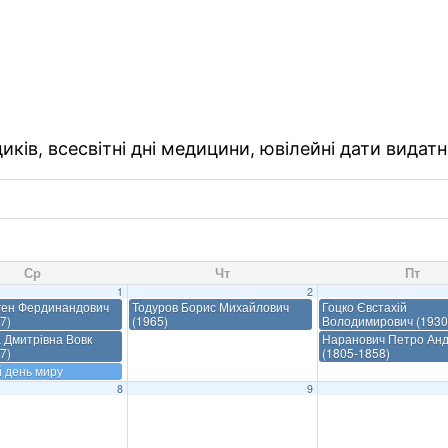
ків, всесвітні дні медицини, ювілейні дати видатн
Ср
Чт
Пт
1
2
ген Фердинандович
Тодуров Борис Михайлович
Гоцко Євстахій
7)
(1965)
Володимирович (1930
 Дмитрівна Вовк
Наранович Петро Анд
7)
(1805-1858)
й день миру
8
9