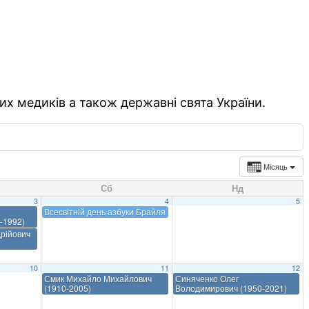
их медиків а також державні свята України.
Місяць
Сб
Нд
3
4
5
Всесвітній день азбуки Брайля
-1992)
рійович
10
11
12
Смик Михайло Михайлович
Синяченко Олег
(1910-2005)
Володимирович (1950-2021)