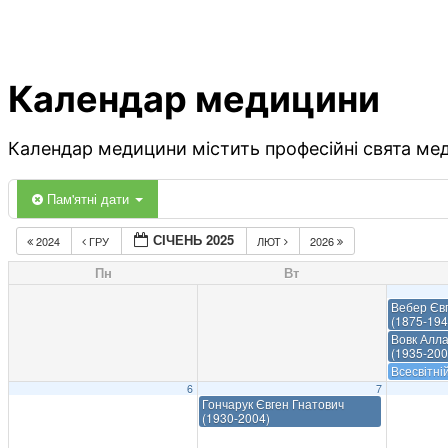
Календар медицини
Календар медицини містить професійні свята меди
Пам'ятні дати
СІЧЕНЬ 2025
2024
ГРУ
ЛЮТ
2026
Пн
Вт
Вебер Єв
(1875-194
Вовк Алла
(1935-200
Всесвітні
6
7
Гончарук Євген Гнатович
(1930-2004)