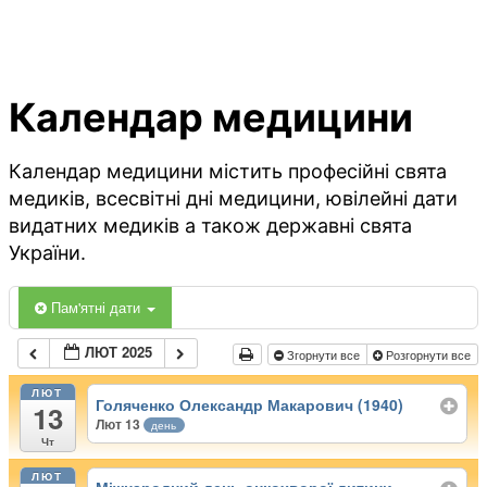
Календар медицини
Календар медицини містить професійні свята
медиків, всесвітні дні медицини, ювілейні дати
видатних медиків а також державні свята
України.
Пам'ятні дати
ЛЮТ 2025
Згорнути все
Розгорнути все
ЛЮТ
Голяченко Олександр Макарович (1940)
13
Лют 13
день
Чт
ЛЮТ