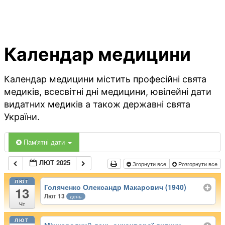
Календар медицини
Календар медицини містить професійні свята
медиків, всесвітні дні медицини, ювілейні дати
видатних медиків а також державні свята
України.
Пам'ятні дати
ЛЮТ 2025
Згорнути все
Розгорнути все
ЛЮТ
Голяченко Олександр Макарович (1940)
13
Лют 13
день
Чт
ЛЮТ