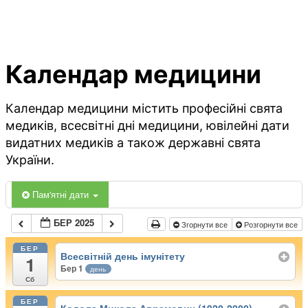
Календар медицини
Календар медицини містить професійні свята
медиків, всесвітні дні медицини, ювілейні дати
видатних медиків а також державні свята
України.
Пам'ятні дати
БЕР 2025
Згорнути все
Розгорнути все
БЕР
Всесвітній день імунітету
1
Бер 1
день
Сб
БЕР