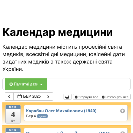
Календар медицини
Календар медицини містить професійні свята
медиків, всесвітні дні медицини, ювілейні дати
видатних медиків а також державні свята
України.
Пам'ятні дати
БЕР 2025
Згорнути все
Розгорнути все
БЕР
Карабан Олег Михайлович (1940)
4
Бер 4
день
Вт
БЕР