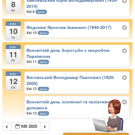
Хмелевський Юрій Володимирович (1930-
8
2014)
Вт
Кві 8
день
КВІ
Федонюк Ярослав Іванович (1940-2017)
10
Кві 10
день
Чт
КВІ
Всесвітній день боротьби з хворобою
11
Паркінсона
Пт
Кві 11
день
КВІ
Виговський Володимир Павлович (1920-
12
2005)
Сб
Кві 12
день
Всесвітній день хоспісної та паліативної
допомоги
Кві 12
день
КВІ 2025