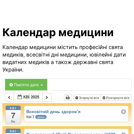
Календар медицини
Календар медицини містить професійні свята
медиків, всесвітні дні медицини, ювілейні дати
видатних медиків а також державні свята
України.
Пам'ятні дати
КВІ 2025
Згорнути все
Розгорнути все
КВІ
Всесвітній день здоров’я
7
Кві 7
день
Пн
КВІ