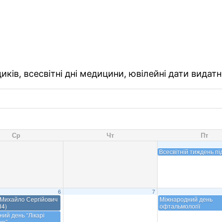
ків, всесвітні дні медицини, ювілейні дати видатн
Ср
Чт
Пт
Всесвітній тиждень п
6
7
 Михайло Сергійович
Міжнародний день
84)
офтальмології
ий день “Лікарі
ир”