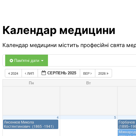
Календар медицини
Календар медицини містить професійні свята меди
Пам'ятні дати
СЕРПЕНЬ 2025
2024
ЛИП
ВЕР
2026
Пн
Вт
4
5
Лисенков Микола
Горбачов
Костянтинович (1865 -1941)
(1895–19
Міжнародн
світу за м