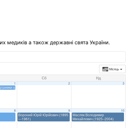
их медиків а також державні свята України.
Місяць
Сб
Нд
1
2
3
ідтримки грудного вигодовування
8
9
10
Вороний Юрій Юрійович (1895
Масляк Володимир
—1961)
Михайлович (1925–2004)