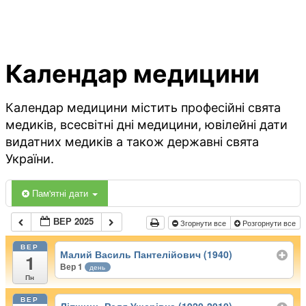
Календар медицини
Календар медицини містить професійні свята
медиків, всесвітні дні медицини, ювілейні дати
видатних медиків а також державні свята
України.
Пам'ятні дати
ВЕР 2025
Згорнути все
Розгорнути все
ВЕР
Малий Василь Пантелійович (1940)
1
Вер 1
день
Пн
ВЕР