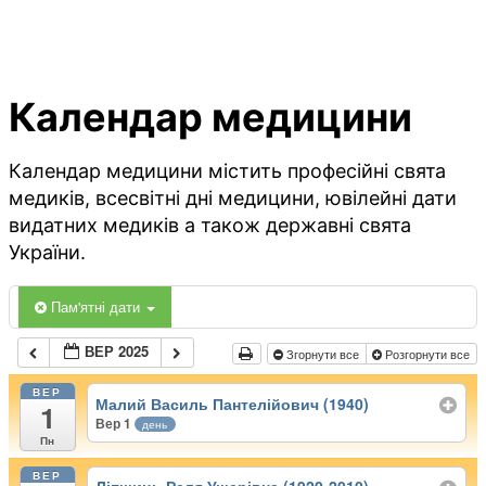
Календар медицини
Календар медицини містить професійні свята
медиків, всесвітні дні медицини, ювілейні дати
видатних медиків а також державні свята
України.
Пам'ятні дати
ВЕР 2025
Згорнути все
Розгорнути все
ВЕР
Малий Василь Пантелійович (1940)
1
Вер 1
день
Пн
ВЕР