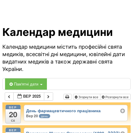
Календар медицини
Календар медицини містить професійні свята
медиків, всесвітні дні медицини, ювілейні дати
видатних медиків а також державні свята
України.
Пам'ятні дати
ВЕР 2025
Згорнути все
Розгорнути все
ВЕР
День фармацевтичного працівника
20
Вер 20
день
Сб
ВЕР