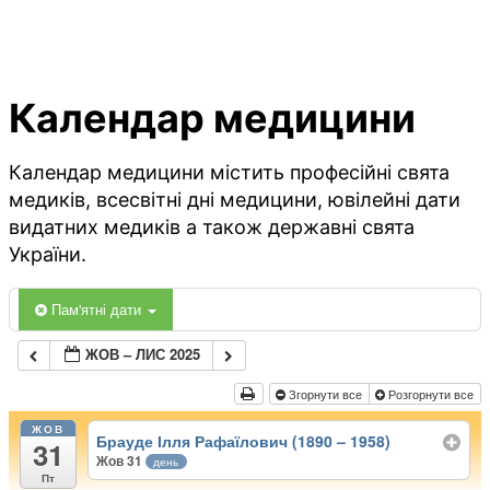
Календар медицини
Календар медицини містить професійні свята
медиків, всесвітні дні медицини, ювілейні дати
видатних медиків а також державні свята
України.
Пам'ятні дати
ЖОВ – ЛИС 2025
Згорнути все
Розгорнути все
ЖОВ
Брауде Ілля Рафаїлович (1890 – 1958)
31
Жов 31
день
Пт