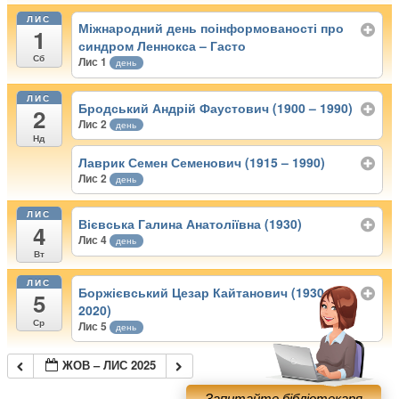
ЛИС
Міжнародний день поінформованості про
1
синдром Леннокса – Гасто
Сб
Лис 1
день
ЛИС
Бродський Андрій Фаустович (1900 – 1990)
2
Лис 2
день
Нд
Лаврик Семен Семенович (1915 – 1990)
Лис 2
день
ЛИС
Вієвська Галина Анатоліївна (1930)
4
Лис 4
день
Вт
ЛИС
Боржієвський Цезар Кайтанович (1930 –
5
2020)
Ср
Лис 5
день
ЖОВ – ЛИС 2025