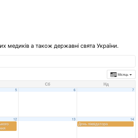
их медиків а також державні свята України.
Місяць
Сб
Нд
5
6
7
12
13
14
ьного
День ліквідатора
ння