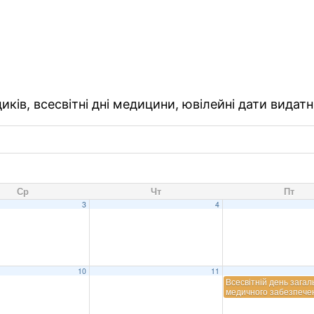
ків, всесвітні дні медицини, ювілейні дати видатн
Ср
Чт
Пт
3
4
10
11
Всесвітній день загал
медичного забезпече