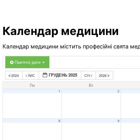
Календар медицини
Календар медицини містить професійні свята меди
Пам'ятні дати
ГРУДЕНЬ 2025
2024
ЛИС
СІЧ
2026
Пн
Вт
1
2
8
9