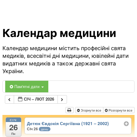
Календар медицини
Календар медицини містить професійні свята
медиків, всесвітні дні медицини, ювілейні дати
видатних медиків а також державні свята
України.
Пам'ятні дати
СІЧ – ЛЮТ 2026
Згорнути все
Розгорнути все
СІЧ
Детюк Євдокія Сергіївна (1921 – 2002)
26
Січ 26
день
Пн