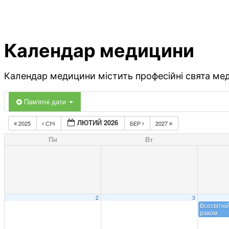
Календар медицини
Календар медицини містить професійні свята меди
Пам'ятні дати
ЛЮТИЙ 2026
2025
СІЧ
БЕР
2027
Пн
Вт
2
3
Всесвітні
раком