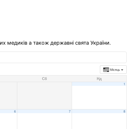
их медиків а також державні свята України.
Місяць
Сб
Нд
1
6
7
8