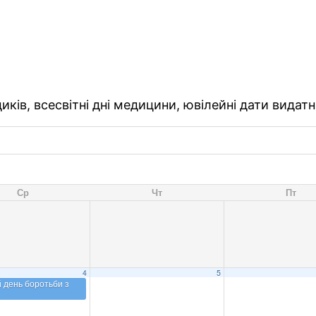
ків, всесвітні дні медицини, ювілейні дати видатн
Ср
Чт
Пт
4
5
й день боротьби з