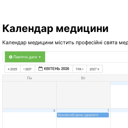
Календар медицини
Календар медицини містить професійні свята меди
Пам'ятні дати
КВІТЕНЬ 2026
2025
БЕР
ТРА
2027
Пн
Вт
6
7
Всесвітній день здоров’я