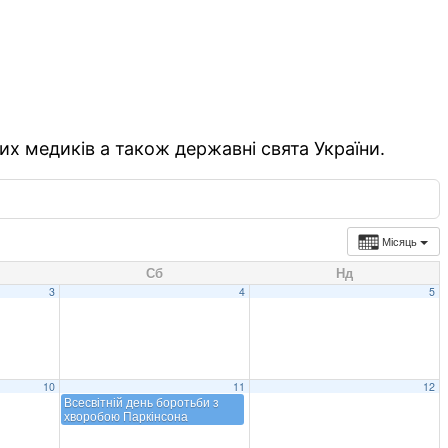
их медиків а також державні свята України.
Місяць
Сб
Нд
3
4
5
10
11
12
Всесвітній день боротьби з
хворобою Паркінсона