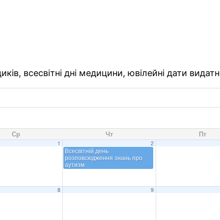
ків, всесвітні дні медицини, ювілейні дати видатн
Ср
Чт
Пт
1
2
Всесвітній день
розповсюдження знань про
аутизм
8
9