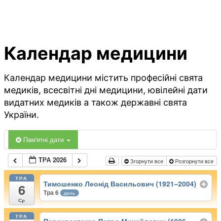
Календар медицини
Календар медицини містить професійні свята
медиків, всесвітні дні медицини, ювілейні дати
видатних медиків а також державні свята
України.
Пам'ятні дати
ТРА 2026
Згорнути все
Розгорнути все
ТРА
Тимошенко Леонід Васильович (1921–2004)
6
Тра 6
день
Ср
ТРА