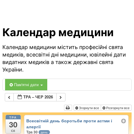
Календар медицини
Календар медицини містить професійні свята
медиків, всесвітні дні медицини, ювілейні дати
видатних медиків а також державні свята
України.
Пам'ятні дати
ТРА – ЧЕР 2026
Згорнути все
Розгорнути все
ТРА
Всесвітній день боротьби проти астми і
30
алергії
Сб
Тра 30
день