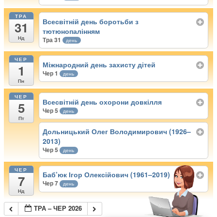
ТРА
Всесвітній день боротьби з
31
тютюнопалінням
Нд
Тра 31
день
ЧЕР
Міжнародний день захисту дітей
1
Чер 1
день
Пн
ЧЕР
Всесвітній день охорони довкілля
5
Чер 5
день
Пт
Дольницький Олег Володимирович (1926–
2013)
Чер 5
день
ЧЕР
Баб’юк Ігор Олексійович (1961–2019)
7
Чер 7
день
Нд
ТРА – ЧЕР 2026