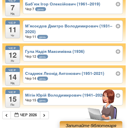
ЧЕР
Баб’юк Ігор Олексійович (1961–2019)
7
Чер 7
день
Нд
ЧЕР
М’ясоєдов Дмитро Володимирович (1931–
11
2020)
Чт
Чер 11
день
ЧЕР
Гула Надія Максимівна (1936)
12
Чер 12
день
Пт
ЧЕР
Стаднюк Леонід Антонович (1951-2021)
14
Чер 14
день
Нд
ЧЕР
Мітін Юрій Володимирович (1941–2020)
15
Чер 15
день
Пн
ЧЕР 2026