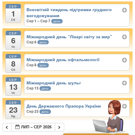
СЕР
Всесвітній тиждень підтримки грудного
1
вигодовування
Сб
Сер 1 – Сер 7
день
СЕР
Міжнародний день “Лікарі світу за мир”
6
Сер 6
день
Чт
СЕР
Міжнародний день офтальмології
8
Сер 8
день
Сб
СЕР
Міжнародний день шульг
13
Сер 13
день
Чт
СЕР
День Державного Прапора України
23
Сер 23
день
Нд
ЛИП – СЕР 2026