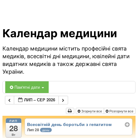
Календар медицини
Календар медицини містить професійні свята
медиків, всесвітні дні медицини, ювілейні дати
видатних медиків а також державні свята
України.
Пам'ятні дати
ЛИП – СЕР 2026
Згорнути все
Розгорнути все
ЛИП
Всесвітній день боротьби з гепатитом
28
Лип 28
день
Вт