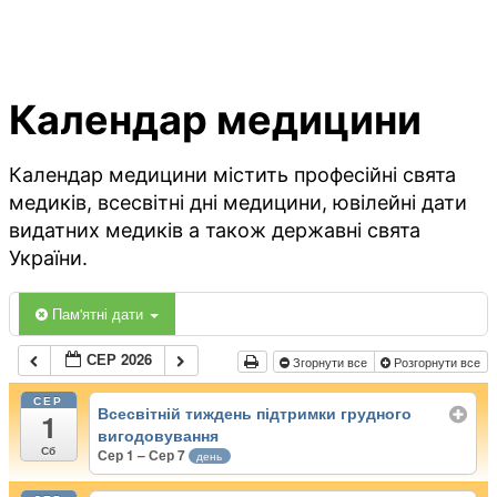
Календар медицини
Календар медицини містить професійні свята
медиків, всесвітні дні медицини, ювілейні дати
видатних медиків а також державні свята
України.
Пам'ятні дати
СЕР 2026
Згорнути все
Розгорнути все
СЕР
Всесвітній тиждень підтримки грудного
1
вигодовування
Сб
Сер 1 – Сер 7
день