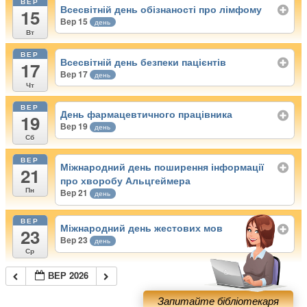
ВЕР
Всесвітній день обізнаності про лімфому
15
Вер 15
день
Вт
ВЕР
Всесвітній день безпеки пацієнтів
17
Вер 17
день
Чт
ВЕР
День фармацевтичного працівника
19
Вер 19
день
Сб
ВЕР
Міжнародний день поширення інформації
21
про хворобу Альцгеймера
Пн
Вер 21
день
ВЕР
Міжнародний день жестових мов
23
Вер 23
день
Ср
ВЕР 2026