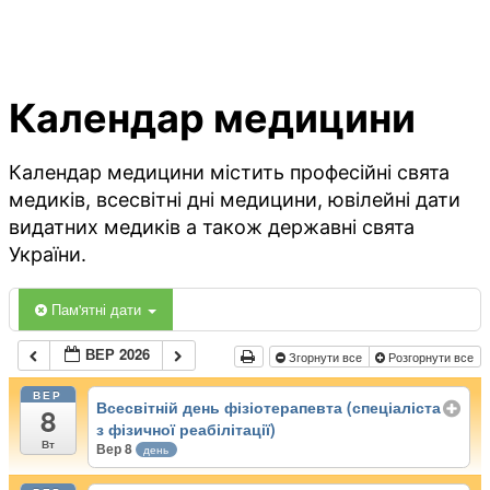
Календар медицини
Календар медицини містить професійні свята
медиків, всесвітні дні медицини, ювілейні дати
видатних медиків а також державні свята
України.
Пам'ятні дати
ВЕР 2026
Згорнути все
Розгорнути все
ВЕР
Всесвітній день фізіотерапевта (спеціаліста
8
з фізичної реабілітації)
Вт
Вер 8
день