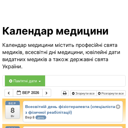
Календар медицини
Календар медицини містить професійні свята
медиків, всесвітні дні медицини, ювілейні дати
видатних медиків а також державні свята
України.
Пам'ятні дати
ВЕР 2026
Згорнути все
Розгорнути все
ВЕР
Всесвітній день фізіотерапевта (спеціаліста
8
з фізичної реабілітації)
Вт
Вер 8
день