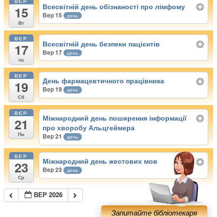
ВЕР
Всесвітній день обізнаності про лімфому
15
Вер 15
день
Вт
ВЕР
Всесвітній день безпеки пацієнтів
17
Вер 17
день
Чт
ВЕР
День фармацевтичного працівника
19
Вер 19
день
Сб
ВЕР
Міжнародний день поширення інформації
21
про хворобу Альцгеймера
Пн
Вер 21
день
ВЕР
Міжнародний день жестових мов
23
Вер 23
день
Ср
ВЕР 2026