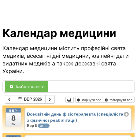
Календар медицини
Календар медицини містить професійні свята
медиків, всесвітні дні медицини, ювілейні дати
видатних медиків а також державні свята
України.
Пам'ятні дати
ВЕР 2026
Згорнути все
Розгорнути все
ВЕР
Всесвітній день фізіотерапевта (спеціаліста
8
з фізичної реабілітації)
Вт
Вер 8
день