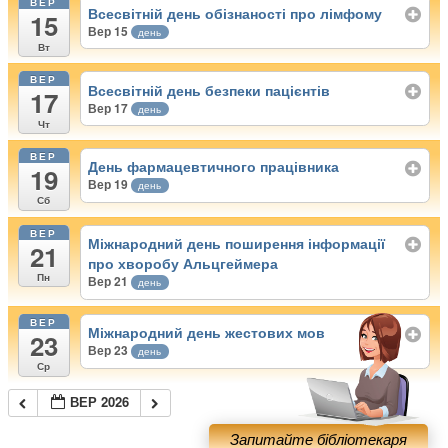
ВЕР
Всесвітній день обізнаності про лімфому
15
Вер 15
день
Вт
ВЕР
Всесвітній день безпеки пацієнтів
17
Вер 17
день
Чт
ВЕР
День фармацевтичного працівника
19
Вер 19
день
Сб
ВЕР
Міжнародний день поширення інформації
21
про хворобу Альцгеймера
Пн
Вер 21
день
ВЕР
Міжнародний день жестових мов
23
Вер 23
день
Ср
ВЕР 2026