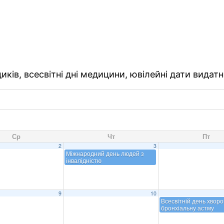
ків, всесвітні дні медицини, ювілейні дати видатн
Ср
Чт
Пт
2
3
Міжнародний день людей з
інвалідністю
9
10
Всесвітній день хворо
бронхіальну астму