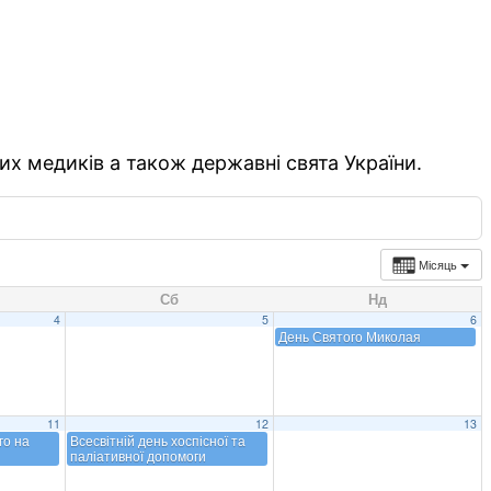
их медиків а також державні свята України.
Місяць
Сб
Нд
4
5
6
День Святого Миколая
11
12
13
го на
Всесвітній день хоспісної та
паліативної допомоги