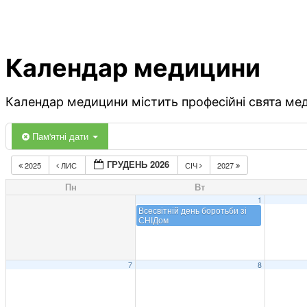
Календар медицини
Календар медицини містить професійні свята меди
Пам'ятні дати
ГРУДЕНЬ 2026
2025
ЛИС
СІЧ
2027
Пн
Вт
1
Всесвітній день боротьби зі
СНІДом
7
8