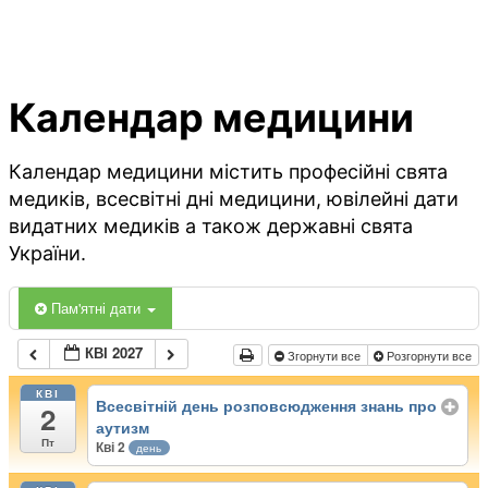
Календар медицини
Календар медицини містить професійні свята
медиків, всесвітні дні медицини, ювілейні дати
видатних медиків а також державні свята
України.
Пам'ятні дати
КВІ 2027
Згорнути все
Розгорнути все
КВІ
Всесвітній день розповсюдження знань про
2
аутизм
Пт
Кві 2
день