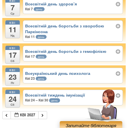
КВІ
Всесвітній день здоров’я
7
Кві 7
день
Ср
КВІ
Всесвітній день боротьби з хворобою
11
Паркінсона
Нд
Кві 11
день
КВІ
Всесвітній день боротьби з гемофілією
17
Кві 17
день
Сб
КВІ
Всеукраїнський день психолога
23
Кві 23
день
Пт
КВІ
Всесвітній тиждень імунізації
24
Кві 24 – Кві 30
день
Сб
КВІ 2027