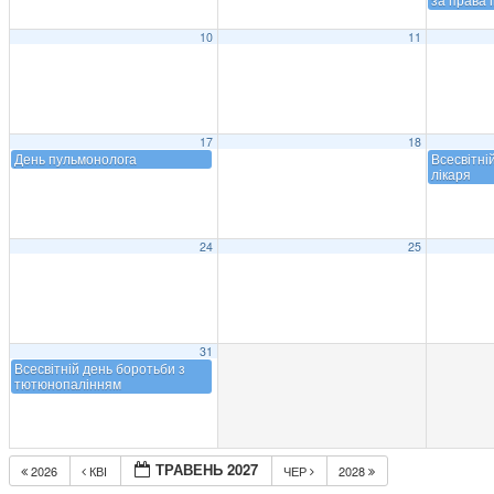
10
11
17
18
День пульмонолога
Всесвітні
лікаря
24
25
31
Всесвітній день боротьби з
тютюнопалінням
ТРАВЕНЬ 2027
2026
КВІ
ЧЕР
2028