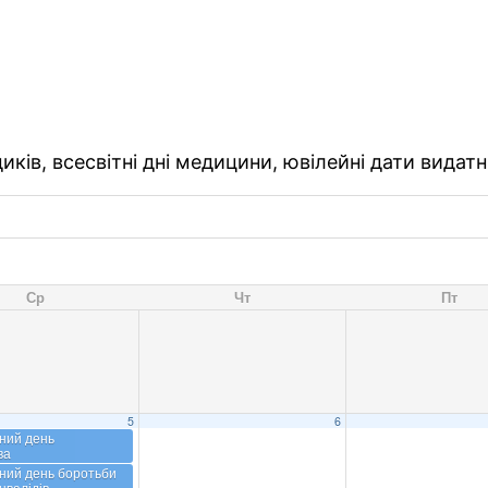
ків, всесвітні дні медицини, ювілейні дати видатн
Ср
Чт
Пт
5
6
ний день
ва
ний день боротьби
нвалідів