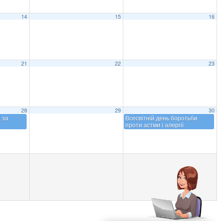
14
15
16
21
22
23
28
29
30
 за
Всесвітній день боротьби
проти астми і алергії