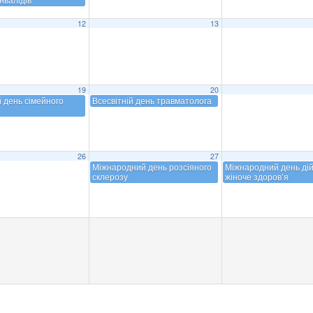
12
13
19
20
й день сімейного
Всесвітній день травматолога
26
27
Міжнародний день розсіяного
Міжнародний день дій
склерозу
жіноче здоров’я