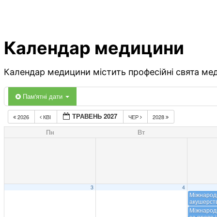
Календар медицини
Календар медицини містить професійні свята меди
Пам'ятні дати
ТРАВЕНЬ 2027
2026
КВІ
ЧЕР
2028
Пн
Вт
3
4
Міжнарод
акушерст
Міжнарод
за права і