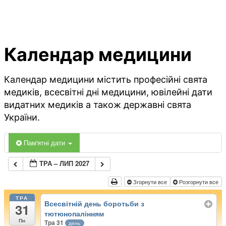
Календар медицини
Календар медицини містить професійні свята
медиків, всесвітні дні медицини, ювілейні дати
видатних медиків а також державні свята
України.
Пам'ятні дати
ТРА – ЛИП 2027
Згорнути все
Розгорнути все
ТРА
Всесвітній день боротьби з
31
тютюнопалінням
Пн
Тра 31
день