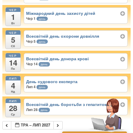
ЧЕР
Міжнародний день захисту дітей
1
Чер 1
день
Вт
ЧЕР
Всесвітній день охорони довкілля
5
Чер 5
день
Сб
ЧЕР
Всесвітній день донора крові
14
Чер 14
день
Пн
ЛИП
День судового експерта
4
Лип 4
день
Нд
ЛИП
Всесвітній день боротьби з гепатитом
28
Лип 28
день
Ср
ТРА – ЛИП 2027