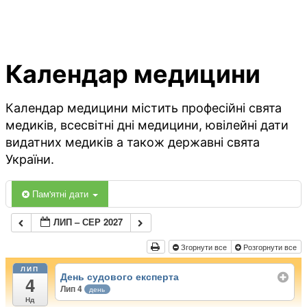
Календар медицини
Календар медицини містить професійні свята
медиків, всесвітні дні медицини, ювілейні дати
видатних медиків а також державні свята
України.
Пам'ятні дати
ЛИП – СЕР 2027
Згорнути все
Розгорнути все
ЛИП
День судового експерта
4
Лип 4
день
Нд