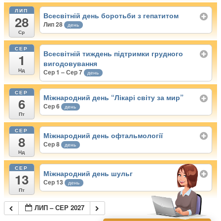
ЛИП
Всесвітній день боротьби з гепатитом
28
Лип 28
день
Ср
СЕР
Всесвітній тиждень підтримки грудного
1
вигодовування
Нд
Сер 1 – Сер 7
день
СЕР
Міжнародний день “Лікарі світу за мир”
6
Сер 6
день
Пт
СЕР
Міжнародний день офтальмології
8
Сер 8
день
Нд
СЕР
Міжнародний день шульг
13
Сер 13
день
Пт
ЛИП – СЕР 2027