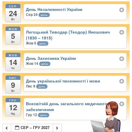
СЕР
День Незалежності України
24
Сер 24
день
Вт
ЖОВ
Легоцький Тиводар (Теодор) Яношович
5
(1830 – 1915)
Вт
Жов 5
день
ЖОВ
День Захисника України
14
Жов 14
день
Чт
ЛИС
День української писемності і мови
9
Лис 9
день
Вт
ГРУ
Всесвітній день загального медичного
12
забезпечення
Нд
Гру 12
день
СЕР – ГРУ 2027