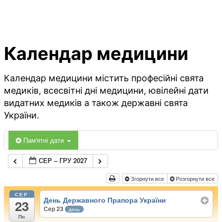
Календар медицини
Календар медицини містить професійні свята
медиків, всесвітні дні медицини, ювілейні дати
видатних медиків а також державні свята
України.
Пам'ятні дати
СЕР – ГРУ 2027
Згорнути все
Розгорнути все
СЕР
День Державного Прапора України
23
Сер 23
день
Пн