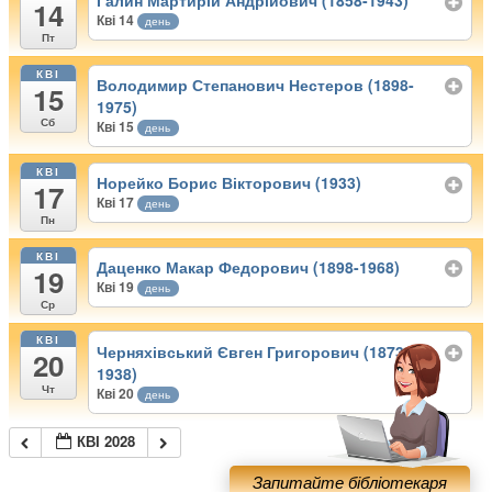
Галин Мартирій Андрійович (1858-1943)
14
Кві 14
день
Пт
КВІ
Володимир Степанович Нестеров (1898-
15
1975)
Сб
Кві 15
день
КВІ
Норейко Борис Вікторович (1933)
17
Кві 17
день
Пн
КВІ
Даценко Макар Федорович (1898-1968)
19
Кві 19
день
Ср
КВІ
Черняхівський Євген Григорович (1873-
20
1938)
Чт
Кві 20
день
КВІ 2028