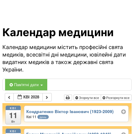
Календар медицини
Календар медицини містить професійні свята
медиків, всесвітні дні медицини, ювілейні дати
видатних медиків а також державні свята
України.
Пам'ятні дати
КВІ 2028
Згорнути все
Розгорнути все
КВІ
Кондратенко Віктор Іванович (1923-2009)
11
Кві 11
день
Вт
КВІ