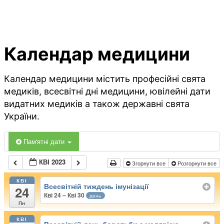
Календар медицини
Календар медицини містить професійні свята
медиків, всесвітні дні медицини, ювілейні дати
видатних медиків а також державні свята
України.
Пам'ятні дати
КВІ 2023
Згорнути все
Розгорнути все
КВІ
Всесвітній тиждень імунізації
24
Кві 24 – Кві 30
день
Пн
КВІ