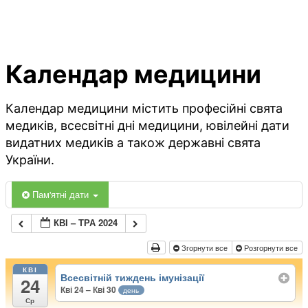
Календар медицини
Календар медицини містить професійні свята
медиків, всесвітні дні медицини, ювілейні дати
видатних медиків а також державні свята
України.
Пам'ятні дати
КВІ – ТРА 2024
Згорнути все
Розгорнути все
КВІ
Всесвітній тиждень імунізації
24
Кві 24 – Кві 30
день
Ср