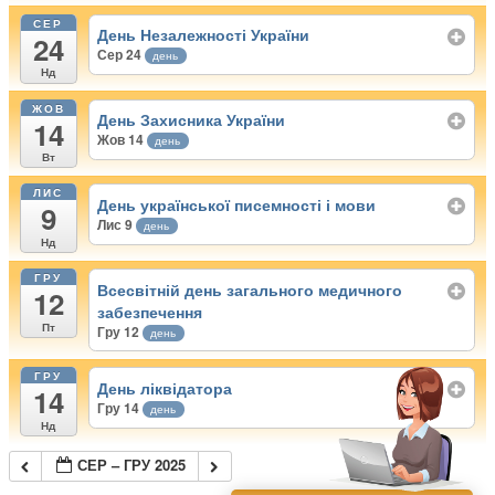
СЕР
День Незалежності України
24
Сер 24
день
Нд
ЖОВ
День Захисника України
14
Жов 14
день
Вт
ЛИС
День української писемності і мови
9
Лис 9
день
Нд
ГРУ
Всесвітній день загального медичного
12
забезпечення
Пт
Гру 12
день
ГРУ
День ліквідатора
14
Гру 14
день
Нд
СЕР – ГРУ 2025