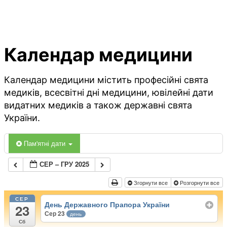
Календар медицини
Календар медицини містить професійні свята
медиків, всесвітні дні медицини, ювілейні дати
видатних медиків а також державні свята
України.
Пам'ятні дати
СЕР – ГРУ 2025
Згорнути все
Розгорнути все
СЕР
День Державного Прапора України
23
Сер 23
день
Сб