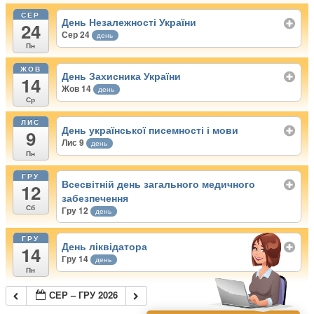
СЕР
День Незалежності України
24
Сер 24
день
Пн
ЖОВ
День Захисника України
14
Жов 14
день
Ср
ЛИС
День української писемності і мови
9
Лис 9
день
Пн
ГРУ
Всесвітній день загального медичного
12
забезпечення
Сб
Гру 12
день
ГРУ
День ліквідатора
14
Гру 14
день
Пн
СЕР – ГРУ 2026