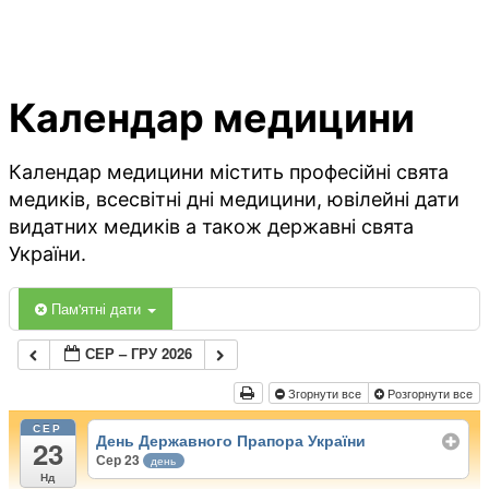
Календар медицини
Календар медицини містить професійні свята
медиків, всесвітні дні медицини, ювілейні дати
видатних медиків а також державні свята
України.
Пам'ятні дати
СЕР – ГРУ 2026
Згорнути все
Розгорнути все
СЕР
День Державного Прапора України
23
Сер 23
день
Нд