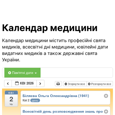
Календар медицини
Календар медицини містить професійні свята
медиків, всесвітні дні медицини, ювілейні дати
видатних медиків а також державні свята
України.
Пам'ятні дати
КВІ 2026
Згорнути все
Розгорнути все
КВІ
Біляєва Ольга Олександрівна (1941)
2
Кві 2
день
Чт
Всесвітній день розповсюдження знань про