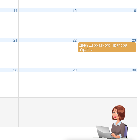
14
15
16
21
22
23
День Державного Прапора
України
28
29
30