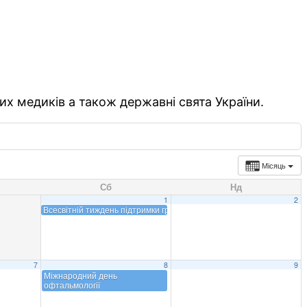
их медиків а також державні свята України.
Місяць
Сб
Нд
1
2
Всесвітній тиждень підтримки грудного вигодовування
7
8
9
Міжнародний день
офтальмології