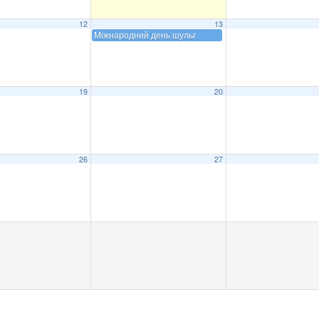
12
13
Міжнародний день шульг
19
20
26
27