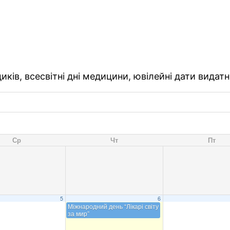
ків, всесвітні дні медицини, ювілейні дати видатн
Ср
Чт
Пт
5
6
Міжнародний день “Лікарі світу
за мир”