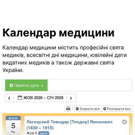
Календар медицини
Календар медицини містить професійні свята
медиків, всесвітні дні медицини, ювілейні дати
видатних медиків а також державні свята
України.
Пам'ятні дати
ЖОВ 2026 – СІЧ 2028
Згорнути все
Розгорнути все
ЖОВ
Легоцький Тиводар (Теодор) Яношович
5
(1830 – 1915)
Пн
Жов 5
день