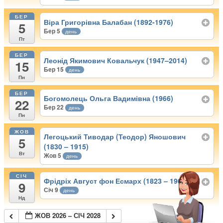
БЕР
Віра Григорівна Балабан (1892-1976)
5
Бер 5
день
Пт
БЕР
Леонід Якимович Ковальчук (1947–2014)
15
Бер 15
день
Пн
БЕР
Богомолець Ольга Вадимівна (1966)
22
Бер 22
день
Пн
ЖОВ
Легоцький Тиводар (Теодор) Яношович
5
(1830 – 1915)
Вт
Жов 5
день
СІЧ
Фрідріх Август фон Есмарх (1823 – 1908)
9
Січ 9
день
Нд
ЖОВ 2026 – СІЧ 2028